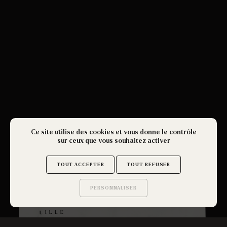
Ce site utilise des cookies et vous donne le contrôle
sur ceux que vous souhaitez activer
TOUT ACCEPTER
TOUT REFUSER
PERSONNALISER
Saurez-vous trouver
BREAKING NEWS - GET OUT
les secrets de ce site ?
LILLE