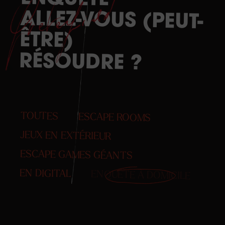
LILLE
ALLEZ-VOUS (PEUT-
ÊTRE)
RÉSOUDRE
?
TOUTES
ESCAPE ROOMS
JEUX EN EXTÉRIEUR
ESCAPE GAMES GÉANTS
EN DIGITAL
ENQUÊTE À DOMICILE