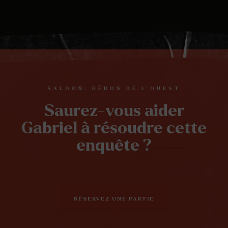
Play
Mute
Ente
full
SALOON: HÉROS DE L’OUEST
Saurez-vous aider
Gabriel à résoudre cette
enquête ?
RÉSERVEZ UNE PARTIE