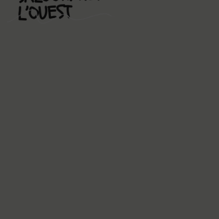
GAME
L’OUEST
LILLE